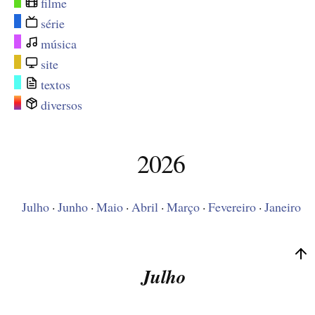
filme
série
música
site
textos
diversos
2026
Julho
·
Junho
·
Maio
·
Abril
·
Março
·
Fevereiro
·
Janeiro
Julho